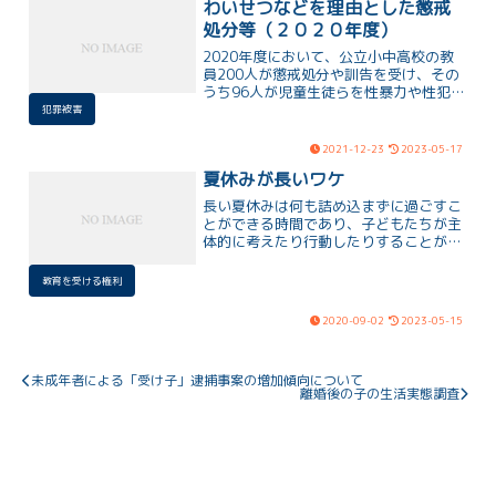
わいせつなどを理由とした懲戒
処分等（２０２０年度）
2020年度において、公立小中高校の教
員200人が懲戒処分や訓告を受け、その
うち96人が児童生徒らを性暴力や性犯罪
の被害者とするケースが分かった。処分
犯罪被害
者数は前年度より減少したものの、200
人台は8年連続であり、わいせつ行為に
2021-12-23
2023-05-17
よる処分が依然として多いことが問題視
夏休みが長いワケ
されている。
長い夏休みは何も詰め込まずに過ごすこ
とができる時間であり、子どもたちが主
体的に考えたり行動したりすることがで
きる貴重な機会だと指摘されています。
制約のない時間の中で子どもたちは自分
教育を受ける権利
自身を見つめ直し、自己探求の時間を十
分に持てることを期待しています。
2020-09-02
2023-05-15
未成年者による「受け子」逮捕事案の増加傾向について
離婚後の子の生活実態調査