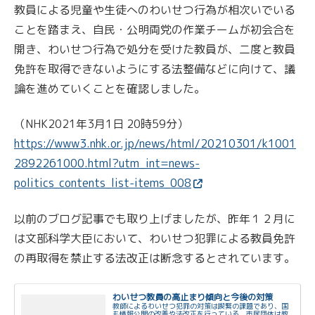
教員による児童や生徒へのわいせつ行為が相次いでいる
ことを踏まえ、自民・公明両党の作業チームが初会合を
開き、わいせつ行為で処分を受けた教員が、二度と教員
免許を取得できないようにする法整備などに向けて、議
論を進めていくことを確認しました。
（NHK2021年3月1日 20時59分）
https://www3.nhk.or.jp/news/html/20210301/k1001
2892261000.html?utm_int=news-
politics_contents_list-items_008
以前のブログ記事でも取り上げましたが、昨年１２月に
は文部科学大臣において、わいせつ犯罪による教員免許
の再取得を禁止する法改正は断念するとされています。
わいせつ教員の高止まり傾向と今後の対策
教師によるわいせつ犯罪の対策は喫緊の課題であり、国
も情報公開の改善や法改正を行っている。市民団体は教