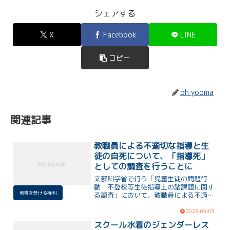
シェアする
X
Facebook
LINE
コピー
oh yooma
関連記事
教職員による不適切な指導と生
徒の自死について、「指導死」
としての調査を行うことに
文部科学省で行う「児童生徒の問題行
動・不登校等生徒指導上の諸課題に関す
教育を受ける権利
る調査」において、教職員による不適切
な指導を理由とした生徒の「指導死」が
調査項目に加えられることになりまし
2023-03-05
た。そのことの意味と残された課題につ
スクール水着のジェンダーレス
いての解説です。