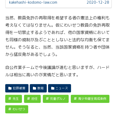
（刑法34条の2）。再登録には一定の期間が必要であり、
kakehashi-kodomo-law.com
2020-12-28
国家資格の再取得は可能です。
当然、教員免許の再取得を希望する者の憲法上の権利も
考えなくてはなりません。仮にわいせつ教員の免許再取
得を一切禁止するようであれば、他の国家資格において
も同様の規制が及ぶこととしないと法的な均衡も保てま
せん。そうなると、当然、当該国家資格を持つ者や団体
から猛反発があるでしょう。
自公作業チームで今後議論が進むと思いますが、ハード
ルは相当に高いのが実情だと思います。
犯罪被害
教育
ニュース
先生
担任
児童ポルノ
青少年健全育成条例
わいせつ