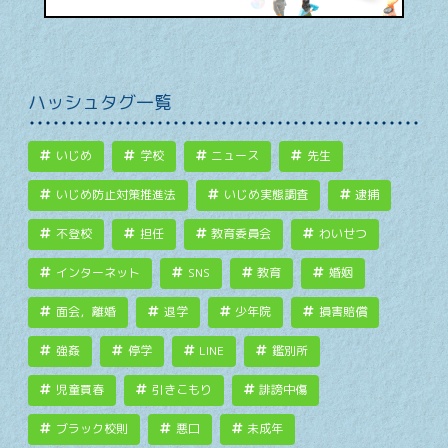
ハッシュタグ一覧
いじめ
学校
ニュース
先生
いじめ防止対策推進法
いじめ実態調査
逮捕
不登校
担任
教育委員会
わいせつ
インターネット
SNS
教育
婚姻
面会，離婚
退学
少年院
損害賠償
強姦
停学
LINE
鑑別所
児童買春
引きこもり
誹謗中傷
ブラック校則
悪口
未成年