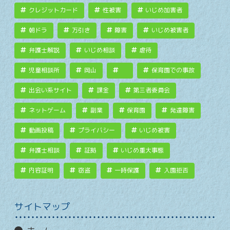
クレジットカード
性被害
いじめ加害者
朝ドラ
万引き
障害
いじめ被害者
弁護士解説
いじめ相談
虐待
児童相談所
岡山
保育園での事故
出会い系サイト
課金
第三者委員会
ネットゲーム
副業
保育園
発達障害
動画投稿
プライバシー
いじめ被害
弁護士相談
証拠
いじめ重大事態
内容証明
窃盗
一時保護
入園拒否
サイトマップ