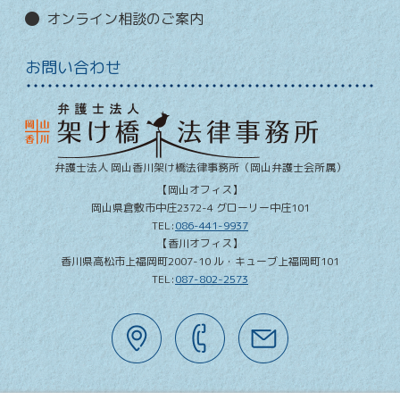
オンライン相談のご案内
お問い合わせ
弁護士法人 岡山香川架け橋法律事務所
（岡山弁護士会所属）
【岡山オフィス】
岡山県
倉敷市
中庄2372-4 グローリー中庄101
TEL:
086-441-9937
【香川オフィス】
香川県
高松市
上福岡町2007-10 ル・キューブ上福岡町101
TEL:
087-802-2573
Copyright © 2020-2026 弁護士法人 岡山香川架け橋法律事務所 All