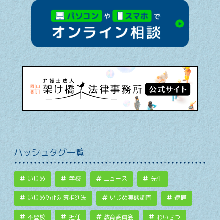
ハッシュタグ一覧
いじめ
学校
ニュース
先生
いじめ防止対策推進法
いじめ実態調査
逮捕
不登校
担任
教育委員会
わいせつ