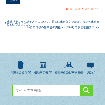
ニュース
が必要になると報道されており、地域格
差や質の低下の懸念もあります。
2021-04-06
2023-05-17
結婚せずに産んだ子どもについて、認知は求めなかったが、後から求める
ことはできますか。
いじめ自殺の加害者の責任～大津いじめ訴訟を踏まえ～
弁護士の紹介
相談予定表
相談事例及び解決実績
ブログ