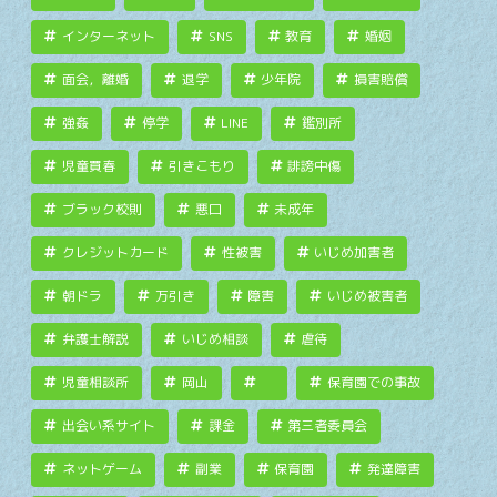
インターネット
SNS
教育
婚姻
面会，離婚
退学
少年院
損害賠償
強姦
停学
LINE
鑑別所
児童買春
引きこもり
誹謗中傷
ブラック校則
悪口
未成年
クレジットカード
性被害
いじめ加害者
朝ドラ
万引き
障害
いじめ被害者
弁護士解説
いじめ相談
虐待
児童相談所
岡山
保育園での事故
出会い系サイト
課金
第三者委員会
ネットゲーム
副業
保育園
発達障害