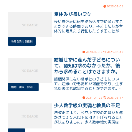
な指導を理由とした生徒の「指導死」が
調査項目に加えられることになりまし
2023-03-05
た。そのことの意味と残された課題につ
夏休みが長いワケ
いての解説です。
長い夏休みは何も詰め込まずに過ごすこ
とができる時間であり、子どもたちが主
体的に考えたり行動したりすることがで
きる貴重な機会だと指摘されています。
制約のない時間の中で子どもたちは自分
教育を受ける権利
自身を見つめ直し、自己探求の時間を十
分に持てることを期待しています。
2020-09-02
2023-05-15
結婚せずに産んだ子どもについ
て、認知は求めなかったが、後
から求めることはできますか。
婚姻関係にない相手との子どもについ
て、妊娠中でも認知が可能であり、生ま
婚姻・出産・認知・養育費
れた後にも認知することができます。認
知には女性の承諾が必要であり、未成年
であっても法定代理人の同意は不要で
2021-01-22
2023-05-17
す。ただし、成人になった子の承諾がな
少人数学級の実現と教員の不足
ければ、成人後の認知はできません。認
知についての具体的な期限は法律上定め
法改正により、公立小学校の定員が５年
られていません。
かけて３５人以下に引き下げられること
が決まりました。少人数学級の実現は望
ましいが、教員不足がハードルとなりま
す。新たに１３，０００人以上の教職員