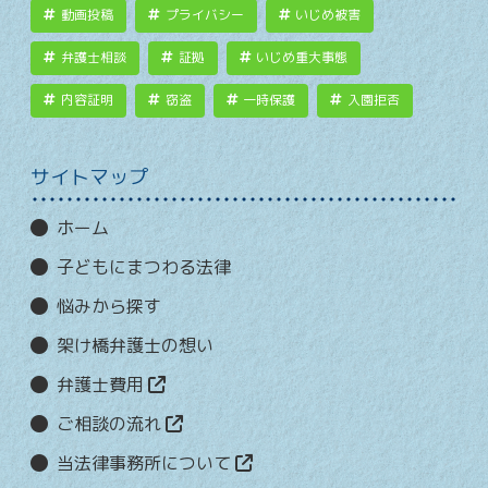
動画投稿
プライバシー
いじめ被害
弁護士相談
証拠
いじめ重大事態
内容証明
窃盗
一時保護
入園拒否
サイトマップ
ホーム
子どもにまつわる法律
悩みから探す
架け橋弁護士の想い
弁護士費用
ご相談の流れ
当法律事務所について