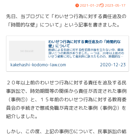
2021-01-29
2023-05-17
先日、当ブログにて「わいせつ行為に対する責任追及の
「時間的な壁」について」という記事を書きました。
わいせつ行為に対する責任追及の「時間的な
壁」について
教師による生徒に対する性犯罪が後を立たない中、興味
深い二つの実例がありました。一つは、20年以上前のわ
いせつ被害に対して裁判所に訴えたものの、時間的な壁
を根拠として賠償責任が認められなかったもの。もう一
つは、15年前のわいせつ被害について、...
kakehashi-kodomo-law.com
2020-12-23
２０年以上前のわいせつ行為に対する責任を追及する民
事訴訟で、時効期間等の関係から責任が否定された事例
（事例➀）と、１５年前のわいせつ行為に対する教育委
員会の手続きで懲戒免職が肯定された事例（事例②）を
紹介しました。
しかし、この度、上記の事例➀について、民事訴訟の結