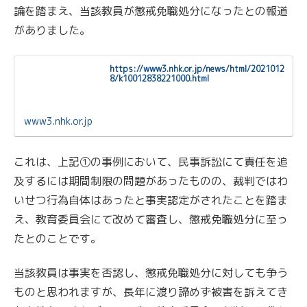
論を踏まえ、当該教員が懲戒免職処分になったとの報道
がありました。
https://www3.nhk.or.jp/news/html/2021012
8/k10012838221000.html
www3.nhk.or.jp
これは、上記➀の事例において、民事訴訟にて責任を追
及するには期間制限の問題があったものの、裁判ではわ
いせつ行為自体はあったと事実認定がされたことを踏ま
え、教育委員会にて改めて審査し、懲戒免職処分に至っ
たとのことです。
当該教員は事実を否認し、懲戒免職処分に対しても争う
ものと思われますが、長年に渡り諦めず被害を訴えてき