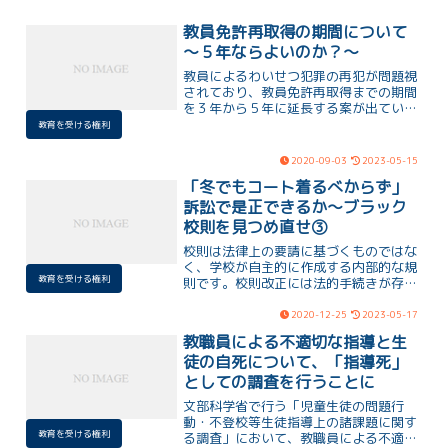
教員免許再取得の期間について
～５年ならよいのか？～
教員によるわいせつ犯罪の再犯が問題視
されており、教員免許再取得までの期間
を３年から５年に延長する案が出ている
ことが報道されました。この案は再犯を
教育を受ける権利
防止するために「厳格化」を図るもので
すが、その効果や具体的な対策について
2020-09-03
2023-05-15
は議論が必要だと指摘されています。
「冬でもコート着るべからず」
訴訟で是正できるか～ブラック
校則を見つめ直せ➂
校則は法律上の要請に基づくものではな
く、学校が自主的に作成する内部的な規
教育を受ける権利
則です。校則改正には法的手続きが存在
せず、裁判所の司法審査も限定的です。
しかし、憲法に基づき人権が保障されて
2020-12-25
2023-05-17
おり、人権制約を理由に校則改正を求め
教職員による不適切な指導と生
る確認訴訟や損害賠償請求などの法的手
徒の自死について、「指導死」
続きが考えられます。地道な運動や学校
への訴えかけも有効な方法であり、関係
としての調査を行うことに
者の意識改革も重要です。
文部科学省で行う「児童生徒の問題行
動・不登校等生徒指導上の諸課題に関す
教育を受ける権利
る調査」において、教職員による不適切