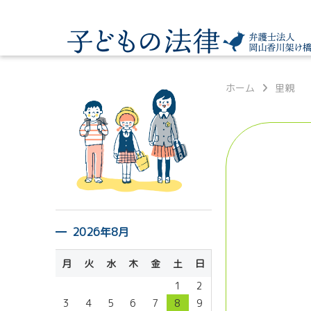
ホーム
里親
2026年8月
月
火
水
木
金
土
日
1
2
3
4
5
6
7
8
9