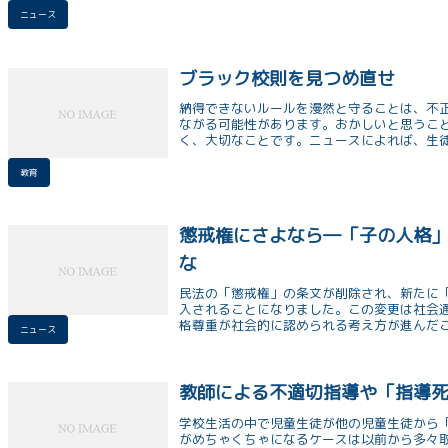
ニュース
ブラック校則を見つめ直せ
納得できないルールを漫然と守ることは、不
ながる可能性があります。おかしいと思うこ
く、大切なことです。ニュースによれば、生
ようで、民主主義のはじまりとして素晴らし
教育
懲戒権にさよなら―「子の人格
な
民法の「懲戒権」の条文が削除され、新たに
入されることになりました。この変更は社会
格尊重が社会的に認められる考え方が進んだ
ニュース
でありながら、愛や大切さを持って接するこ
教師による不適切指導や「指導
学校生活の中で児童生徒が他の児童生徒から
がめちゃくちゃになるケースは以前から多々