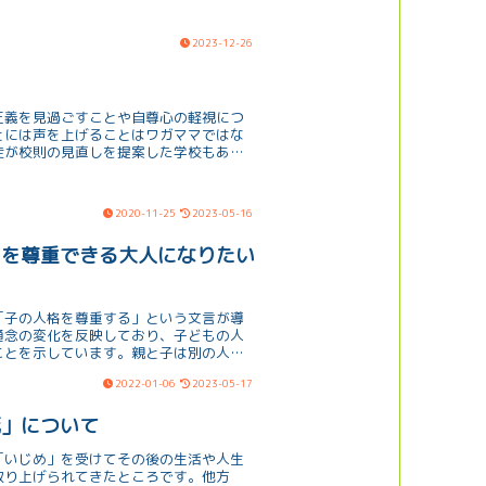
2023-12-26
正義を見過ごすことや自尊心の軽視につ
とには声を上げることはワガママではな
徒が校則の見直しを提案した学校もある
い取り組みだと感じました。
2020-11-25
2023-05-16
」を尊重できる大人になりたい
「子の人格を尊重する」という文言が導
通念の変化を反映しており、子どもの人
ことを示しています。親と子は別の人間
とができるという意義もあります。
2022-01-06
2023-05-17
死」について
「いじめ」を受けてその後の生活や人生
取り上げられてきたところです。他方