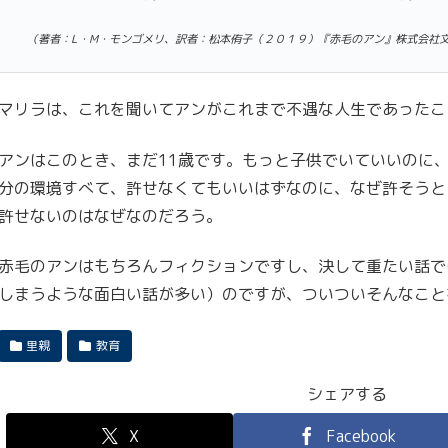
（著者：L・M・モンゴメリ、訳者：松本侑子（２０１９）『赤毛のアン』株式会社
マリラは、これを聞いてアンがこれまで不遇な人生であったこ
アンはこのとき、まだ11歳です。もっと子供でいていいのに
分の環境すべて、許せなくてもいいはずなのに、なぜ許そうと
許せないのはなぜなのだろう。
赤毛のアンはもちろんフィクションですし、決して重たい話で
しまうような面白い話が多い）のですが、ついついそんなこと
里親
教育
シェアする
X
Facebook