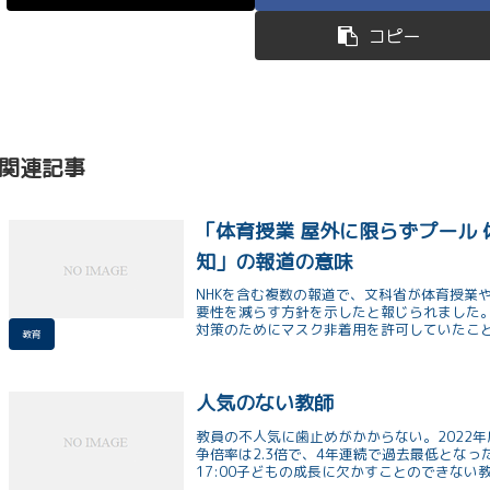
コピー
関連記事
「体育授業 屋外に限らずプール 
知」の報道の意味
NHKを含む複数の報道で、文科省が体育授業
要性を減らす方針を示したと報じられました
対策のためにマスク非着用を許可していたこ
教育
的対処方針や厚生労働省のガイドラインでは
針が示されています。しかし、これらのルー
す。このような中で、政府は子供たちの学び
急に検討する必要があります。
人気のない教師
教員の不人気に歯止めがかからない。2022
争倍率は2.3倍で、4年連続で過去最低となった
17:00子どもの成長に欠かすことのできない教