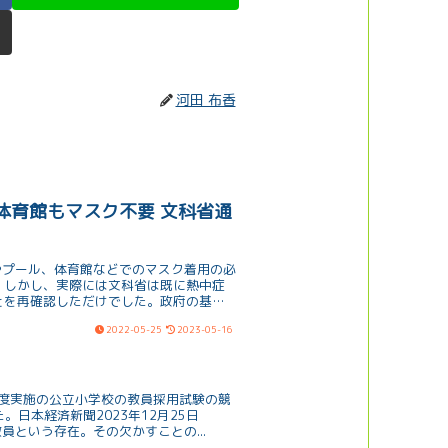
河田 布香
体育館もマスク不要 文科省通
やプール、体育館などでのマスク着用の必
。しかし、実際には文科省は既に熱中症
とを再確認しただけでした。政府の基本
、マスクの使用場面に関する具体的な指
2022-05-25
2023-05-16
ルは複雑で混乱を招く可能性がありま
と安全に適切に対応するための方策を早
年度実施の公立小学校の教員採用試験の競
。日本経済新聞2023年12月25日
員という存在。その欠かすことの...