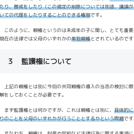
たり、懲戒をしたり（この規定の削除については別途、議論が
いての代理をしたりすることのできる権限
です。
このように、親権というのは未成年の子に関し、とても重要
現在の法律では父母のいずれかの
単独親権
とされているのです
３ 監護権について
上記の親権とは別に今回の共同親権の導入の当否の検討に際
解をしておくことが必要です。
まず監護権とは何かですが、これは親権とは別に、
具体的に
りのことを父母のいずれかが行うこととするかという問題
です
すなわち、親権は、財産や契約など法律行為に関する事項に