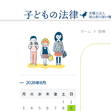
ホーム
里親
2026年8月
月
火
水
木
金
土
日
1
2
3
4
5
6
7
8
9