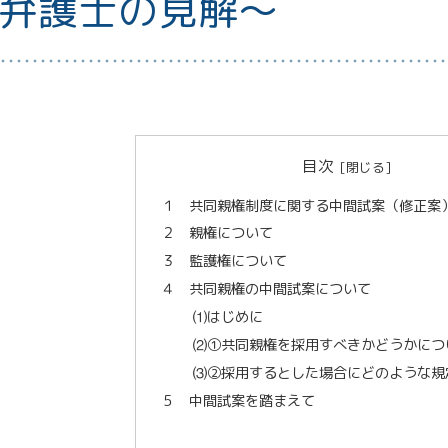
弁護士の見解～
目次
１ 共同親権制度に関する中間試案（修正案
２ 親権について
３ 監護権について
４ 共同親権の中間試案について
⑴はじめに
⑵①共同親権を採用すべきかどうかにつ
⑶②採用するとした場合にどのような規
５ 中間試案を踏まえて