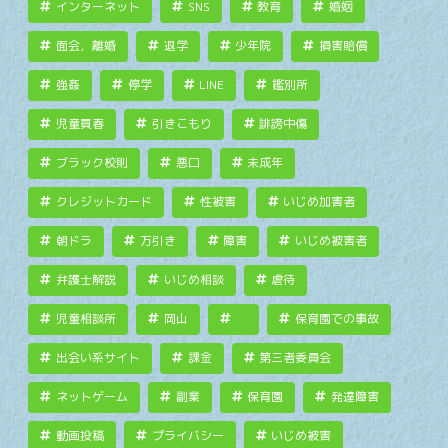
インターネット
SNS
教育
婚姻
面会，離婚
退学
少年院
損害賠償
強姦
停学
LINE
鑑別所
児童買春
引きこもり
誹謗中傷
ブラック校則
悪口
未成年
クレジットカード
性被害
いじめ加害者
朝ドラ
万引き
障害
いじめ被害者
弁護士解説
いじめ相談
虐待
児童相談所
岡山
保育園での事故
出会い系サイト
課金
第三者委員会
ネットゲーム
副業
保育園
発達障害
動画投稿
プライバシー
いじめ被害