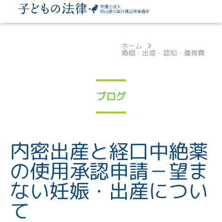
ホーム
婚姻・出産・認知・養育費
ブログ
内密出産と経口中絶薬
の使用承認申請－望ま
ない妊娠・出産につい
て