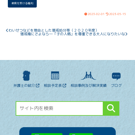
業式の扱いも含めて示す考えです。マス
教育を受ける権利
クの適切な使い方と児童生徒の成長を考
慮し、着実に日常を取り戻すための歩み
2023-02-01
2023-05-15
を進めます。マニュアルの見直しで児童
生徒の未来に明るい変化を期待していま
す。
わいせつなどを理由とした懲戒処分等（２０２０年度）
懲戒権にさよなら―「子の人格」を尊重できる大人になりたいな
弁護士の紹介
相談予定表
相談事例及び解決実績
ブログ