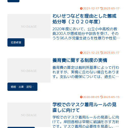
うがっかり感や、家庭を重視する名前で
あることによる主体性の脇追いを懸念し
2021-12-17
2023-05-17
ている旨を述べている。
わいせつなどを理由とした懲戒
処分等（２０２０年度）
2020年度において、公立小中高校の教
員200人が懲戒処分や訓告を受け、その
うち96人が児童生徒らを性暴力や性犯罪
の被害者とするケースが分かった。処分
犯罪被害
者数は前年度より減少したものの、200
人台は8年連続であり、わいせつ行為に
2021-12-23
2023-05-17
よる処分が依然として多いことが問題視
養育費に関する制度の実情
されている。
養育費の算定は裁判所基準によって行わ
れますが、実情に合わない場合もありま
す。支払いの確保については、過去に問
題がありましたが、民事執行法の改正に
より財産開示が容易になり、執行手続き
婚姻・出産・認知・養育費
が改善されました。養育費は子どもの費
用であり、感情的な理由で支払いが滞る
2020-08-05
2023-05-15
ケースもありますが、法的手段が整備さ
れていることを強調します。
学校でのマスク着用ルールの見
直しに向けて
学校でのマスク着用ルールの見直しに向
けて。岸田首相は早期に結論を示す方針
です。マスク着用の必要性を見直し、卒