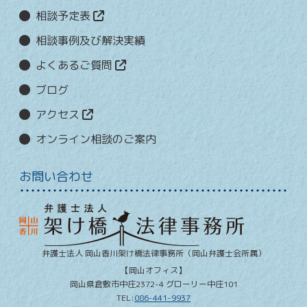
相談予定表
相談事例及び解決実績
よくあるご質問
ブログ
アクセス
オンライン相談のご案内
お問い合わせ
弁護士法人 岡山香川架け橋法律事務所
（岡山弁護士会所属）
【岡山オフィス】
岡山県
倉敷市
中庄2372-4 グローリー中庄101
TEL:
086-441-9937