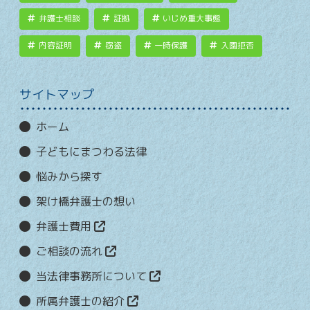
弁護士相談
証拠
いじめ重大事態
内容証明
窃盗
一時保護
入園拒否
サイトマップ
ホーム
子どもにまつわる法律
悩みから探す
架け橋弁護士の想い
弁護士費用
ご相談の流れ
当法律事務所について
所属弁護士の紹介