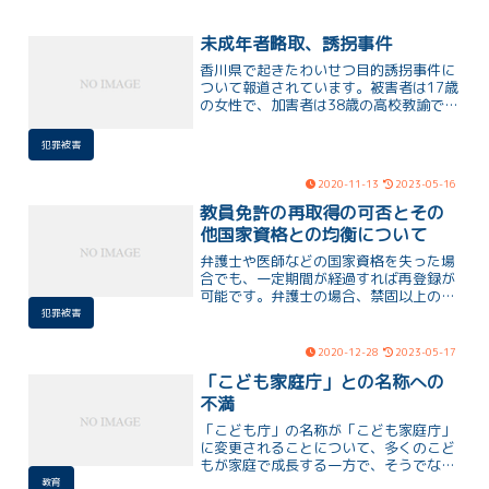
未成年者略取、誘拐事件
香川県で起きたわいせつ目的誘拐事件に
ついて報道されています。被害者は17歳
の女性で、加害者は38歳の高校教諭で
す。事件の経緯として、加害者は被害者
と知り合いで、わいせつな行為をしよう
犯罪被害
として一緒に車に乗せ、ホテルに連れて
行きました。加害者はわいせつ目的誘拐
2020-11-13
2023-05-16
として逮捕されました。
教員免許の再取得の可否とその
他国家資格との均衡について
弁護士や医師などの国家資格を失った場
合でも、一定期間が経過すれば再登録が
可能です。弁護士の場合、禁固以上の刑
罰に処された場合は弁護士登録が抹消さ
犯罪被害
れますが、その後、10年経過すると再登
録が可能となります（刑法34条の2）。
2020-12-28
2023-05-17
再登録には一定の期間が必要であり、国
「こども家庭庁」との名称への
家資格の再取得は可能です。
不満
「こども庁」の名称が「こども家庭庁」
に変更されることについて、多くのこど
もが家庭で成長する一方で、そうでない
こどもたちを見捨てたように感じるとい
教育