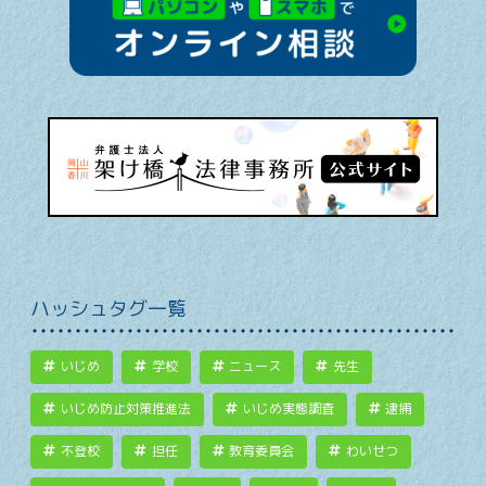
ハッシュタグ一覧
いじめ
学校
ニュース
先生
いじめ防止対策推進法
いじめ実態調査
逮捕
不登校
担任
教育委員会
わいせつ