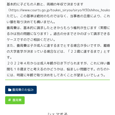
基本的に子どもの人数と、両親の年収で決まります
（https://www.courts.go.jp/toukei_siryou/siryo/H30shihou_houkok
ただし、この基準は絶対のものではなく、当事者の合意により、これよ
い額を取り決めても構いません。
養育費は、基本的に請求したときからもらう権利が生じます（実際に支
るかは別の問題になります）。過去の分までさかのぼって請求できるか
ケースですのでご相談ください。
また、養育費は子が成人に達するまでとする場合が多いですが、離婚当
の大学進学が決まっている場合などは、「２２歳に達するまで」とする
す。
２０２２年４月からは成人年齢が引き下げられますが、これに伴い養育
間も１８歳までと考えるのかどうかは、悩ましい問題です。のちのトラ
には、明確に年齢で取り決めをしておくことが望ましいでしょう。
養育費のお悩み
養育費
シェアする