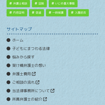
弁護士相談
証拠
いじめ重大事態
内容証明
窃盗
一時保護
入園拒否
サイトマップ
ホーム
子どもにまつわる法律
悩みから探す
架け橋弁護士の想い
弁護士費用
ご相談の流れ
当法律事務所について
所属弁護士の紹介