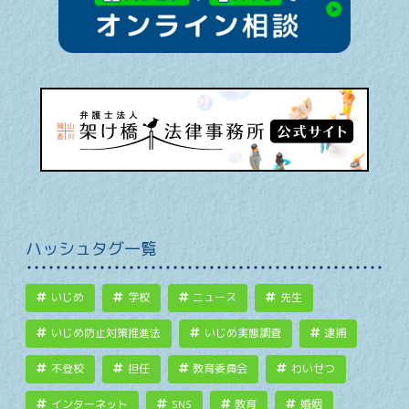
ハッシュタグ一覧
いじめ
学校
ニュース
先生
いじめ防止対策推進法
いじめ実態調査
逮捕
不登校
担任
教育委員会
わいせつ
インターネット
SNS
教育
婚姻