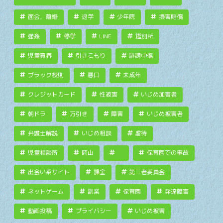
面会，離婚
退学
少年院
損害賠償
強姦
停学
LINE
鑑別所
児童買春
引きこもり
誹謗中傷
ブラック校則
悪口
未成年
クレジットカード
性被害
いじめ加害者
朝ドラ
万引き
障害
いじめ被害者
弁護士解説
いじめ相談
虐待
児童相談所
岡山
保育園での事故
出会い系サイト
課金
第三者委員会
ネットゲーム
副業
保育園
発達障害
動画投稿
プライバシー
いじめ被害