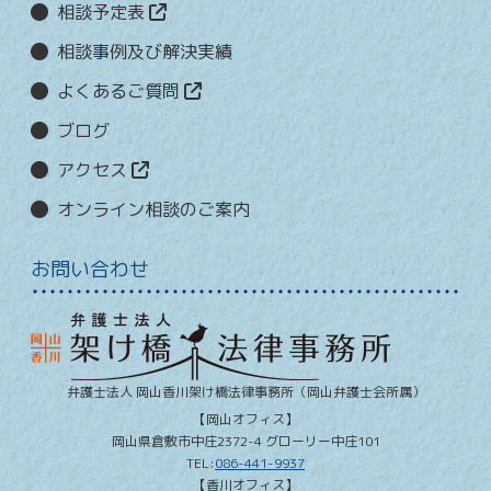
相談予定表
相談事例及び解決実績
よくあるご質問
ブログ
アクセス
オンライン相談のご案内
お問い合わせ
弁護士法人 岡山香川架け橋法律事務所
（岡山弁護士会所属）
【岡山オフィス】
岡山県
倉敷市
中庄2372-4 グローリー中庄101
TEL:
086-441-9937
【香川オフィス】